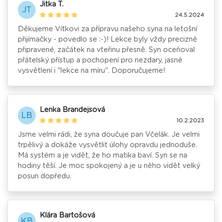
Jitka T.
JT
24.5.2024
Děkujeme Vítkovi za přípravu našeho syna na letošní
přijímačky - povedlo se :-)! Lekce byly vždy precizně
připravené, začátek na vteřinu přesně. Syn oceňoval
přátelský přístup a pochopení pro nezdary, jasné
vysvětlení i "lekce na míru". Doporučujeme!
Lenka Brandejsová
LB
10.2.2023
Jsme velmi rádi, že syna doučuje pan Včelák. Je velmi
trpělivý a dokáže vysvětlit úlohy opravdu jednoduše.
Má systém a je vidět, že ho matika baví. Syn se na
hodiny těší. Je moc spokojený a je u něho vidět velký
posun dopředu.
Klára Bartošová
KB