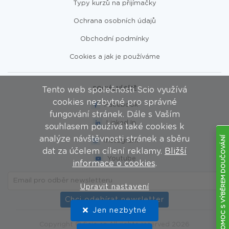
Typy kurzů na přijímačky
Ochrana osobních údajů
Obchodní podmínky
Cookies a jak je používáme
SOCIÁLNÍ SÍTĚ
Tento web společnosti Scio využívá
Pomůžeme Vám s vý
cookies nezbytné pro správné
Facebook
doučování
POMOC S VÝBĚREM DOUČOVÁNÍ
fungování stránek. Dále s Vaším
Linked In
souhlasem používá také cookies k
Chci poradit
analýze návštěvnosti stránek a sběru
Instagram
dat za účelem cílení reklamy.
Bližší
Youtube
informace o cookies
.
Chcete se včas dozv
našich novinkác
Upravit nastavení
Přihlaste se k odběru na
Chci odebírat newsletter
newsletteru
Jen nezbytné
Copyright © Scio.cz All rights reserved 2026