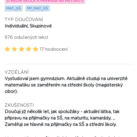
STŘEDNÍ ŠKOLA A PŘÍPRAVA NA MATURITU
MAT_SŠ
PP_MAT_SŠ
TYP DOUČOVÁNÍ
Individuální, Skupinové
976 odučených lekcí
17 hodnocení
VZDĚLÁNÍ
Vystudoval jsem gymnázium. Aktuálně studuji na univerzitě
matematiku se zaměřením na střední školy (magisterský
obor).
ZKUŠENOSTI
Doučuji již několik let, jak spolužáky - aktuální látka, tak
přípravu na přijímačky na SŠ, na maturitu, kamarády, ...
Zaměřuji se hlavně na přijímačky na SŠ a střední školy.