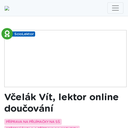
ScioLektor
Včelák Vít, lektor online
doučování
PŘÍPRAVA NA PŘIJÍMAČKY NA SŠ