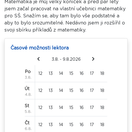
Matematika je můj velký koníček a před pár lety
jsem začal pracovat na vlastní učebnici matematiky
pro SŠ. Snažím se, aby tam bylo vše podstatné a
aby to bylo srozumitelné. Nedávno jsem ji rozšířil o
svoji sbírku příkladů z matematiky.
Časové možnosti lektora
3.8. - 9.8.2026
Po
12
13
14
15
16
17
18
3.8.
Út
12
13
14
15
16
17
18
4.8.
St
12
13
14
15
16
17
18
5.8.
Čt
12
13
14
15
16
17
18
6.8.