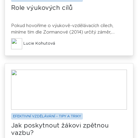
Role výukových cílů
Pokud hovoříme o výukově-vzdělávacích cílech,
míníme tím dle Zormanové (2014) určitý záměr,
výstup, kterého chceme ve výuce dosáhnout. Tento
Lucie Kohutová
výsledek lze považovat buď za výsledek nějaké cesty,
nebo pouze za mezikrok a stavební kámen pro cesty
další. Vzhledem ke své důležitosti jsou výukové cíle
považovány za jednu z klíčových didaktických
kategorií.
EFEKTIVNÍ VZDĚLÁVÁNÍ – TIPY A TRIKY
Jak poskytnout žákovi zpětnou
vazbu?