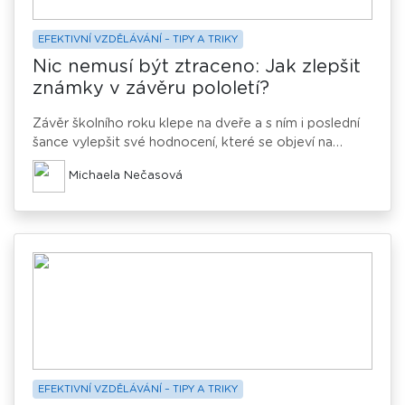
EFEKTIVNÍ VZDĚLÁVÁNÍ – TIPY A TRIKY
Nic nemusí být ztraceno: Jak zlepšit
známky v závěru pololetí?
Závěr školního roku klepe na dveře a s ním i poslední
šance vylepšit své hodnocení, které se objeví na
vysvědčení. Ať už jste během roku ztratili motivaci,
Michaela Nečasová
nestihli se připravit na test, nebo jste některé učivo
nepochopili, máme pro vás dobrou zprávu – ještě není
pozdě. S chytrou strategií, trochou úsilí nebo pomocí
doučování můžete své známky výrazně zlepšit.
Přinášíme několik praktických tipů, jak na to.
EFEKTIVNÍ VZDĚLÁVÁNÍ – TIPY A TRIKY