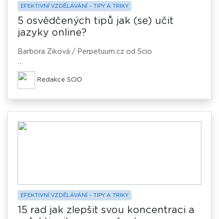
EFEKTIVNÍ VZDĚLÁVÁNÍ – TIPY A TRIKY
5 osvědčených tipů jak (se) učit
jazyky online?
Barbora Ziková / Perpetuum.cz od Scio
Nervózní studentka čekající na hodinu španělštiny po
Redakce SCIO
Skypu a vybavená Google překladačem, hlavně aby si
učitel nevšiml, že mu vůbec nerozumí. Nadšená
lektorka němčiny online, která občas nerozumí tomu,
proč se klienti stydí mluvit – vždyť je za jejich chyby
nikdo nekritizuje! S online výukou jazyků mám
zkušenosti z obou stran a dokážu se tak vcítit do
náročné situace učitelů, ale i žáků.
EFEKTIVNÍ VZDĚLÁVÁNÍ – TIPY A TRIKY
15 rad jak zlepšit svou koncentraci a