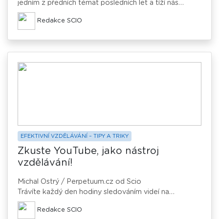
jedním z předních témat posledních let a tíží nás
mnohem více než naše rodiče či prarodiče. Jednou z
Redakce SCIO
ohrožených skupin jsou i studenti, a to dokonce v
takové míře, že se v jejich případě začalo hovořit o
akademické prokrastinaci.
Alena Teclová / Perpetuum.cz od Scio
EFEKTIVNÍ VZDĚLÁVÁNÍ – TIPY A TRIKY
Zkuste YouTube, jako nástroj
vzdělávání!
Michal Ostrý / Perpetuum.cz od Scio
Trávíte každý den hodiny sledováním videí na
internetu? Že ne? Tak to jste ještě neobjevili celé
Redakce SCIO
zákoutí „edutainment“ obsahu na YouTube. Pojďme se