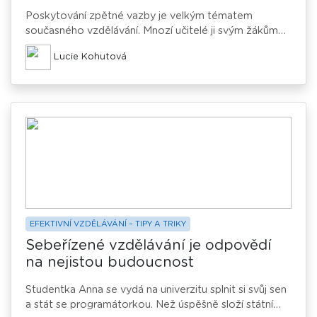
Poskytování zpětné vazby je velkým tématem
současného vzdělávání. Mnozí učitelé ji svým žákům
poskytují, aniž by si to plně uvědomovali. Lze ale její
Lucie Kohutová
podobu vědomě řídit?
EFEKTIVNÍ VZDĚLÁVÁNÍ – TIPY A TRIKY
Sebeřízené vzdělávání je odpovědí
na nejistou budoucnost
Studentka Anna se vydá na univerzitu splnit si svůj sen
a stát se programátorkou. Než úspěšně složí státní