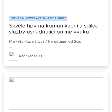
EFEKTIVNÍ VZDĚLÁVÁNÍ – TIPY A TRIKY
Skvělé tipy na komunikační a sdílecí
služby usnadňující online výuku
Markéta Popelářová / Perpetuum od Scio
Takzvaný e-learning již dávno není ve svých počátcích
Redakce SCIO
a k dispozici máme velké množství cest, jak
studentům doručit potřebné informace a materiály.