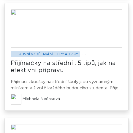
se zbytečným přešlapům.
EFEKTIVNÍ VZDĚLÁVÁNÍ – TIPY A TRIKY
PŘÍPRAVA NA PŘIJÍMAČKY
Přijímačky na střední : 5 tipů, jak na
efektivní přípravu
Přijímací zkoušky na střední školy jsou významným
milníkem v životě každého budoucího studenta. Přijetí
či nepřijetí na vysněnou střední školu zásadně ovlivní
Michaela Nečasová
další směřování života vašeho dítěte. Systematická
příprava zvýší šance na přijetí a pomůže snížit stres i
strach z neúspěchu. Prozradíme vám, jak efektivně
naplánovat přípravu na Cermat testy, na jaké klíčové
oblasti se zaměřit i jak dosáhnout nejlepších výsledků.