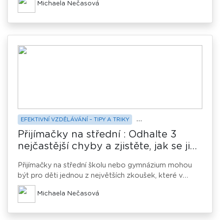
Michaela Nečasová
odborníkem na daný předmět a zároveň především
člověkem, který dokáže motivovat a podpořit
individuální rozvoj vašeho dítěte. Jak poznat, který
lektor je ten pravý a na co se při výběru zaměřit?
Zjistěte, jak při výběru nešlápnout vedle.
EFEKTIVNÍ VZDĚLÁVÁNÍ – TIPY A TRIKY
PŘÍPRAVA NA PŘIJÍMAČKY
Přijímačky na střední : Odhalte 3
nejčastější chyby a zjistěte, jak se jim
vyhnout
Přijímačky na střední školu nebo gymnázium mohou
být pro děti jednou z největších zkoušek, které v
životě zažily. Proto je tak důležitá dobrá příprava,
Michaela Nečasová
která budoucím studentům dodá sebejistotu při řešení
testovacích úloh a rozptýlí obavy. Zjistěte, kde děti při
přípravě na přijímací zkoušky nejvíce chybují, a vyhněte