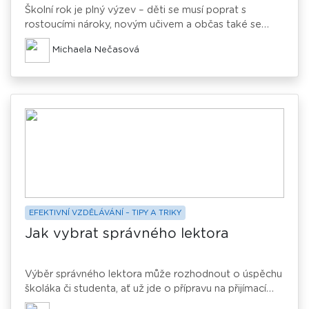
Školní rok je plný výzev – děti se musí poprat s
rostoucími nároky, novým učivem a občas také se
stresem. Školní výuka nemusí k osvojení látky stačit. A
Michaela Nečasová
nejde jen o známky. Když dětem chybí pevné základy,
je jen otázkou času, kdy se to projeví – s náročnějším
učivem začnou tápat a dostávají se do začarovaného
kruhu. Pravidelné doučování pomůže s běžnou školní
látkou, přípravou na testy či zkoušení, ale také s
přípravou na přijímačky nebo na maturitu. Zjistěte, jaké
benefity doučování přináší.
EFEKTIVNÍ VZDĚLÁVÁNÍ – TIPY A TRIKY
Jak vybrat správného lektora
Výběr správného lektora může rozhodnout o úspěchu
školáka či studenta, ať už jde o přípravu na přijímací
zkoušky, nebo průběžné doučování. Kvalitní lektor je