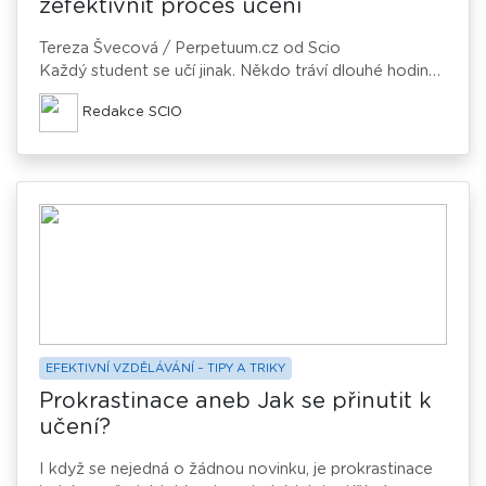
zefektivnit proces učení
Tereza Švecová / Perpetuum.cz od Scio
Každý student se učí jinak. Někdo tráví dlouhé hodiny
pročítám studijních materiálů, další odříkává nahlas své
Redakce SCIO
poznámky, jiný volí oboustranné memorovací kartičky.
Pro každou látku se hodí jiný přístup a každému je
bližší jiný styl studia. Jedno je však jisté – když se blíží
důležitá ústní či písemná zkouška, žerty jdou stranou.
Proto vám přinášíme seznam tipů, jak zlepšit svou
koncentraci a zefektivnit proces učení.
EFEKTIVNÍ VZDĚLÁVÁNÍ – TIPY A TRIKY
Prokrastinace aneb Jak se přinutit k
učení?
I když se nejedná o žádnou novinku, je prokrastinace