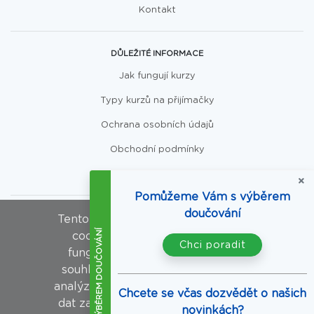
Kontakt
DŮLEŽITÉ INFORMACE
Jak fungují kurzy
Typy kurzů na přijímačky
Ochrana osobních údajů
Obchodní podmínky
Cookies a jak je používáme
Pomůžeme Vám s výběrem
doučování
Tento web společnosti Scio využívá
SOCIÁLNÍ SÍTĚ
POMOC S VÝBĚREM DOUČOVÁNÍ
cookies nezbytné pro správné
Facebook
Chci poradit
fungování stránek. Dále s Vaším
Linked In
souhlasem používá také cookies k
analýze návštěvnosti stránek a sběru
Instagram
Chcete se včas dozvědět o našich
dat za účelem cílení reklamy.
Bližší
novinkách?
Youtube