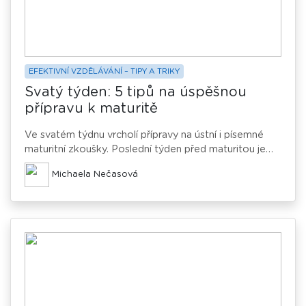
EFEKTIVNÍ VZDĚLÁVÁNÍ – TIPY A TRIKY
Svatý týden: 5 tipů na úspěšnou
přípravu k maturitě
Ve svatém týdnu vrcholí přípravy na ústní i písemné
maturitní zkoušky. Poslední týden před maturitou je
pro mnoho studentů klíčový. Pokud tento čas dobře
Michaela Nečasová
využijete, můžete nejen upevnit své znalosti, ale také
výrazně zvýšit šanci na úspěch u maturity. Jak
naplánovat přípravu, abyste ze „svaťáku” vytěžili
maximum?