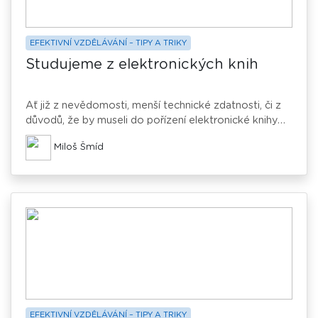
EFEKTIVNÍ VZDĚLÁVÁNÍ – TIPY A TRIKY
Studujeme z elektronických knih
Ať již z nevědomosti, menší technické zdatnosti, či z
důvodů, že by museli do pořízení elektronické knihy
nebo čtečky investovat čas nebo i peníze dává i v
Miloš Šmíd
současné době většina žáků a studentů přednost
studiu z klasických papírových knih. A je to škoda.
EFEKTIVNÍ VZDĚLÁVÁNÍ – TIPY A TRIKY