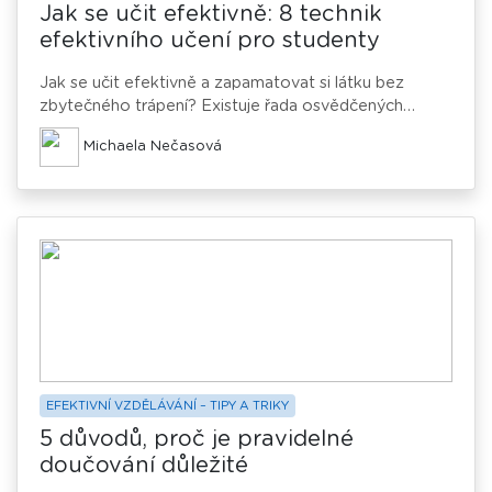
Jak se učit efektivně: 8 technik
efektivního učení pro studenty
Jak se učit efektivně a zapamatovat si látku bez
zbytečného trápení? Existuje řada osvědčených
metod, které vám usnadní učení a pomohou zlepšit
Michaela Nečasová
vaše studijní výsledky. Vyzkoušejte osm nejznámějších
technik efektivního učení a zjistěte, která vám nejvíce
vyhovuje.
EFEKTIVNÍ VZDĚLÁVÁNÍ – TIPY A TRIKY
5 důvodů, proč je pravidelné
doučování důležité