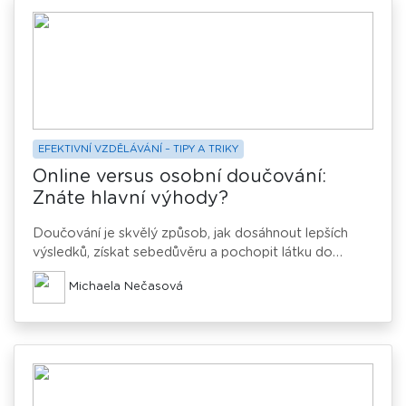
seděl na posteli a díval se do zdi.“
EFEKTIVNÍ VZDĚLÁVÁNÍ – TIPY A TRIKY
Online versus osobní doučování:
Znáte hlavní výhody?
Doučování je skvělý způsob, jak dosáhnout lepších
výsledků, získat sebedůvěru a pochopit látku do
hloubky. Ale jakou formu zvolit – osobní, nebo online?
Michaela Nečasová
V tomto článku se podíváme na výhody obou variant,
abyste se mohli lépe rozhodnout, která forma bude
pro vás tou pravou.