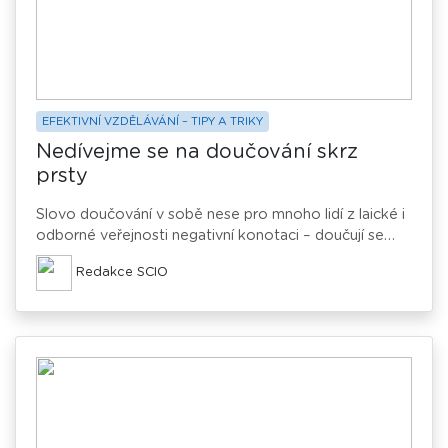
EFEKTIVNÍ VZDĚLÁVÁNÍ – TIPY A TRIKY
Nedívejme se na doučování skrz
prsty
Slovo doučování v sobě nese pro mnoho lidí z laické i
odborné veřejnosti negativní konotaci – doučují se
přeci ti slabí. Ve skutečnosti i opak může být pravdou
Redakce SCIO
a je na čase tohle slovo rehabilitovat.