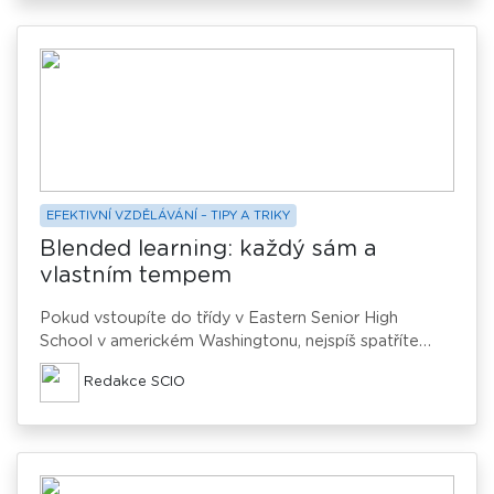
EFEKTIVNÍ VZDĚLÁVÁNÍ – TIPY A TRIKY
Blended learning: každý sám a
vlastním tempem
Pokud vstoupíte do třídy v Eastern Senior High
School v americkém Washingtonu, nejspíš spatříte
neočekávanou scénu. Studenti totiž nesedí klasicky ve
Redakce SCIO
školních lavicích a neposlouchají frontální výuku svého
učitele, nýbrž se individuálně věnují své práci – na
notebooku si pravděpodobně procházejí jednu z
audio lekcí, kterou pro ně jejich učitel připravil. Každý
sám a každý ve svém vlastním tempu.